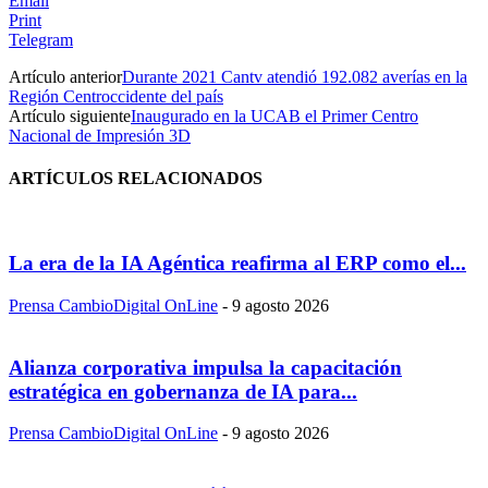
Email
Print
Telegram
Artículo anterior
Durante 2021 Cantv atendió 192.082 averías en la
Región Centroccidente del país
Artículo siguiente
Inaugurado en la UCAB el Primer Centro
Nacional de Impresión 3D
ARTÍCULOS RELACIONADOS
La era de la IA Agéntica reafirma al ERP como el...
Prensa CambioDigital OnLine
-
9 agosto 2026
Alianza corporativa impulsa la capacitación
estratégica en gobernanza de IA para...
Prensa CambioDigital OnLine
-
9 agosto 2026