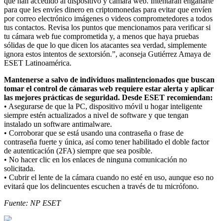
que han accedido al dispositivo y cámara web. Intentarán engañarte
para que les envíes dinero en criptomonedas para evitar que envíen
por correo electrónico imágenes o videos comprometedores a todos
tus contactos. Revisa los puntos que mencionamos para verificar si
tu cámara web fue comprometida y, a menos que haya pruebas
sólidas de que lo que dicen los atacantes sea verdad, simplemente
ignora estos intentos de sextorsión.”, aconseja Gutiérrez Amaya de
ESET Latinoamérica.
Mantenerse a salvo de individuos malintencionados que buscan
tomar el control de cámaras web requiere estar alerta y aplicar
las mejores prácticas de seguridad. Desde ESET recomiendan:
• Asegurarse de que la PC, dispositivo móvil u hogar inteligente
siempre estén actualizados a nivel de software y que tengan
instalado un software antimalware.
• Corroborar que se está usando una contraseña o frase de
contraseña fuerte y única, así como tener habilitado el doble factor
de autenticación (2FA) siempre que sea posible.
• No hacer clic en los enlaces de ninguna comunicación no
solicitada.
• Cubrir el lente de la cámara cuando no esté en uso, aunque eso no
evitará que los delincuentes escuchen a través de tu micrófono.
Fuente: NP ESET