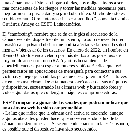
una cámara web. Esto, sin lugar a dudas, nos obliga a todos a ser
más conscientes de los riesgos y tomar las medidas necesarias para
mejorar nuestra privacidad y seguridad en línea. Mucho de esto es
sentido común. Otro tanto necesita ser aprendido.”, comenta Camilo
Gutiérrez Amaya de ESET Latinoamérica.
El “camfecting”, nombre que se da en inglés al secuestro de la
cámara web del dispositivo de un usuario, no solo representa una
invasión a la privacidad sino que podría afectar seriamente la salud
mental y bienestar de los usuarios. En enero de 2022, un hombre en
Reino Unido fue encarcelado por más de dos años por el uso de
troyano de acceso remoto (RAT) y otras herramientas de
ciberdelincuencia para espiar a mujeres y niños. Se dice que usó
perfiles falsos en aplicaciones de mensajería para contactar a sus
víctimas y luego persuadirlas para que descarguen un RAT a través
de enlaces maliciosos. De esta manera logró acceso a sus máquinas
y dispositivos, secuestrando las cámaras web y buscando fotos y
videos guardados que contengan imágenes comprometedoras.
ESET comparte algunas de las señales que podrían indicar que
una cámara web ha sido comprometida:
• La luz que indica que la cámara está activa se enciende: aunque
algunos atacantes pueden hacer que no se encienda la luz de la
cámara, no siempre es así. Si se enciende cuando no la estás usando,
es posible que el dispositivo haya sido secuestrado.