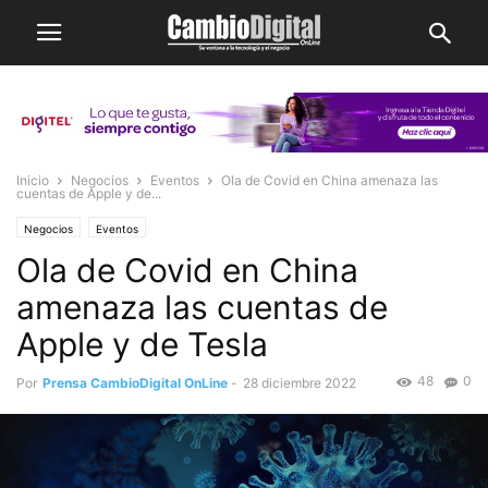
Inicio
Negocios
Eventos
Ola de Covid en China amenaza las
cuentas de Apple y de...
Negocios
Eventos
Ola de Covid en China
amenaza las cuentas de
Apple y de Tesla
48
0
Por
Prensa CambioDigital OnLine
-
28 diciembre 2022