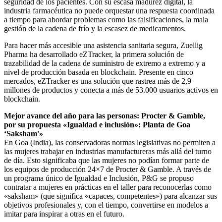
seguridad de los pacientes. Con su escasa madurez digital, la
industria farmacéutica no puede orquestar una respuesta coordinada
a tiempo para abordar problemas como las falsificaciones, la mala
gestión de la cadena de frío y la escasez de medicamentos.
Para hacer más accesible una asistencia sanitaria segura, Zuellig
Pharma ha desarrollado eZTracker, la primera solución de
trazabilidad de la cadena de suministro de extremo a extremo y a
nivel de producción basada en blockchain. Presente en cinco
mercados, eZTracker es una solución que rastrea más de 2,9
millones de productos y conecta a más de 53.000 usuarios activos en
blockchain.
Mejor avance del año para las personas: Procter & Gamble,
por su propuesta «Igualdad e inclusión»: Planta de Goa
‘Saksham'»
En Goa (India), las conservadoras normas legislativas no permiten a
las mujeres trabajar en industrias manufactureras más allá del turno
de día. Esto significaba que las mujeres no podían formar parte de
los equipos de producción 24×7 de Procter & Gamble. A través de
un programa único de Igualdad e Inclusión, P&G se propuso
contratar a mujeres en prácticas en el taller para reconocerlas como
«saksham» (que significa «capaces, competentes») para alcanzar sus
objetivos profesionales y, con el tiempo, convertirse en modelos a
imitar para inspirar a otras en el futuro.