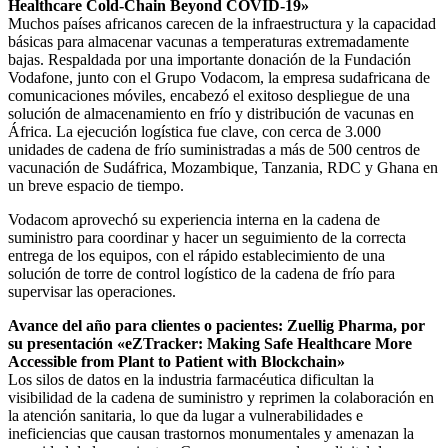
Healthcare Cold-Chain Beyond COVID-19»
Muchos países africanos carecen de la infraestructura y la capacidad
básicas para almacenar vacunas a temperaturas extremadamente
bajas. Respaldada por una importante donación de la Fundación
Vodafone, junto con el Grupo Vodacom, la empresa sudafricana de
comunicaciones móviles, encabezó el exitoso despliegue de una
solución de almacenamiento en frío y distribución de vacunas en
África. La ejecución logística fue clave, con cerca de 3.000
unidades de cadena de frío suministradas a más de 500 centros de
vacunación de Sudáfrica, Mozambique, Tanzania, RDC y Ghana en
un breve espacio de tiempo.
Vodacom aprovechó su experiencia interna en la cadena de
suministro para coordinar y hacer un seguimiento de la correcta
entrega de los equipos, con el rápido establecimiento de una
solución de torre de control logístico de la cadena de frío para
supervisar las operaciones.
Avance del año para clientes o pacientes: Zuellig Pharma, por
su presentación «eZTracker: Making Safe Healthcare More
Accessible from Plant to Patient with Blockchain»
Los silos de datos en la industria farmacéutica dificultan la
visibilidad de la cadena de suministro y reprimen la colaboración en
la atención sanitaria, lo que da lugar a vulnerabilidades e
ineficiencias que causan trastornos monumentales y amenazan la