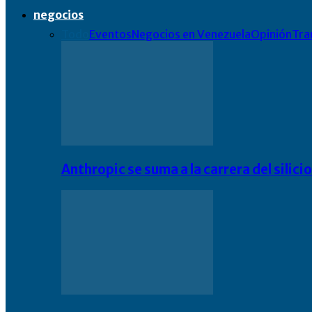
negocios
Todo
Eventos
Negocios en Venezuela
Opinión
Tra
Anthropic se suma a la carrera del silic