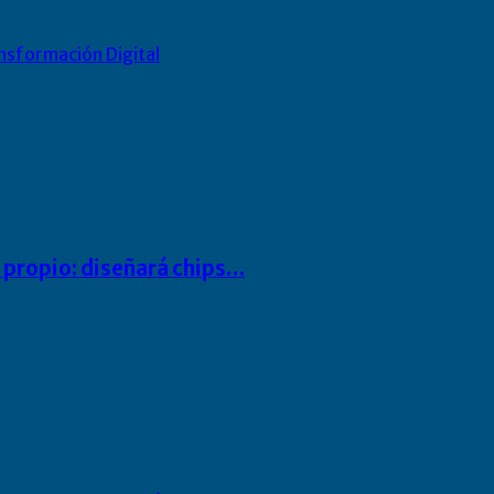
nsformación Digital
io propio: diseñará chips…