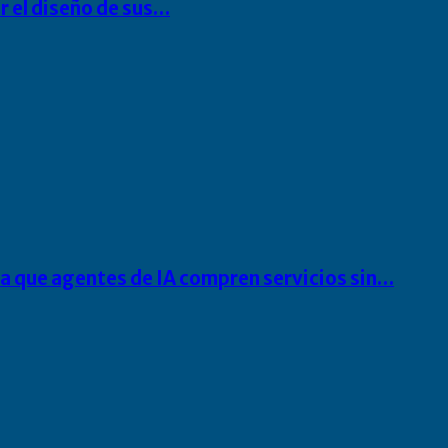
r el diseño de sus…
ra que agentes de IA compren servicios sin…