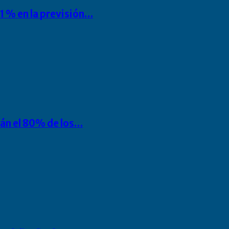
1 % en la previsión…
rán el 80% de los…