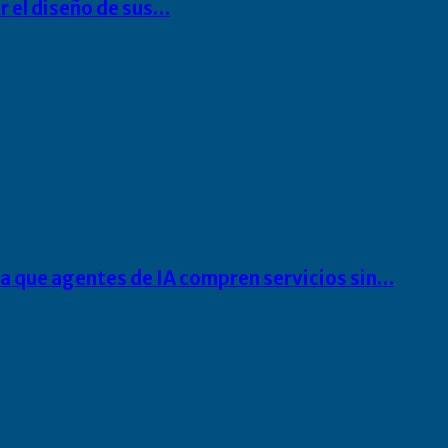
r el diseño de sus…
ra que agentes de IA compren servicios sin…