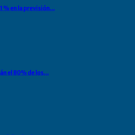
1 % en la previsión…
rán el 80% de los…