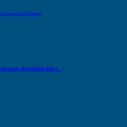
nsformación Digital
io propio: diseñará chips…