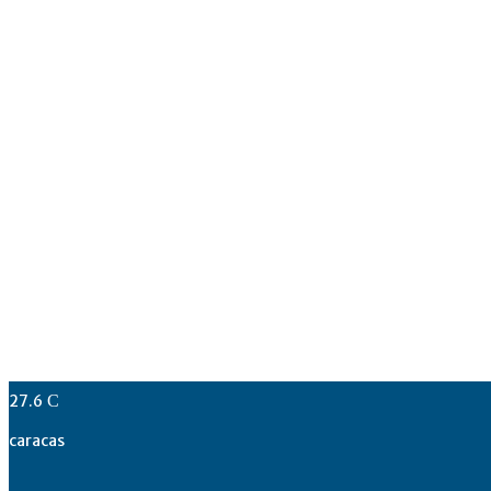
27.6
C
caracas