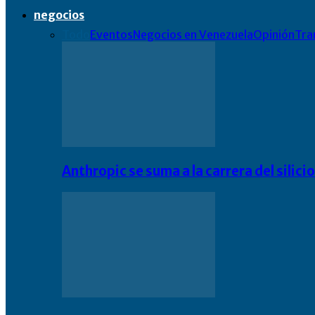
negocios
Todo
Eventos
Negocios en Venezuela
Opinión
Tra
Anthropic se suma a la carrera del silic