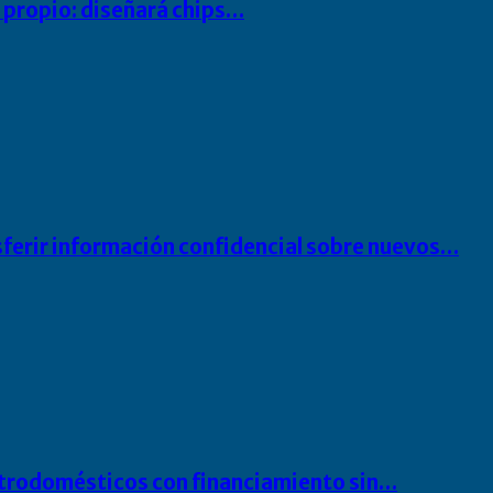
io propio: diseñará chips…
sferir información confidencial sobre nuevos…
ectrodomésticos con financiamiento sin…