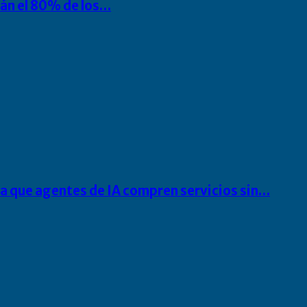
rán el 80% de los…
ra que agentes de IA compren servicios sin…