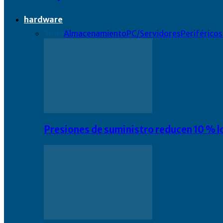
hardware
Todo
Almacenamiento
PC/Servidores
Periféricos
Presiones de suministro reducen 10 % l