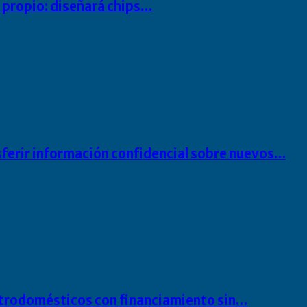
io propio: diseñará chips…
sferir información confidencial sobre nuevos…
ectrodomésticos con financiamiento sin…