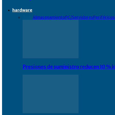
hardware
Todo
Almacenamiento
PC/Servidores
Periféricos
Presiones de suministro reducen 10 % l