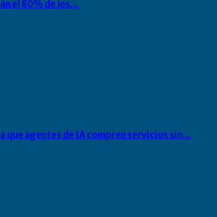
rán el 80% de los…
ra que agentes de IA compren servicios sin…