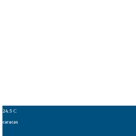
24.5
C
caracas