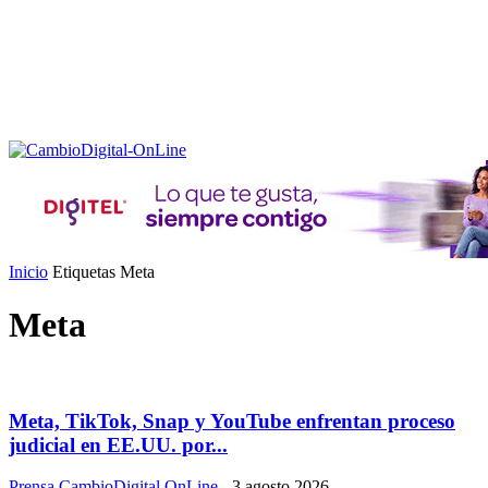
Inicio
Etiquetas
Meta
Meta
Meta, TikTok, Snap y YouTube enfrentan proceso
judicial en EE.UU. por...
Prensa CambioDigital OnLine
-
3 agosto 2026