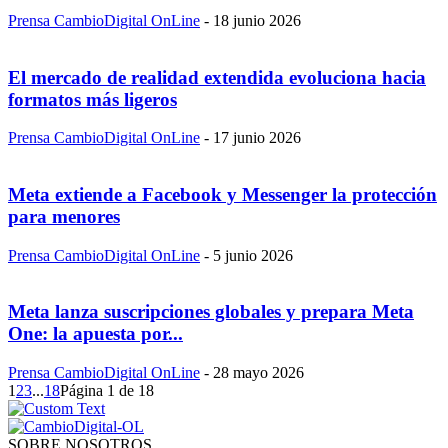
Prensa CambioDigital OnLine
-
18 junio 2026
El mercado de realidad extendida evoluciona hacia
formatos más ligeros
Prensa CambioDigital OnLine
-
17 junio 2026
Meta extiende a Facebook y Messenger la protección
para menores
Prensa CambioDigital OnLine
-
5 junio 2026
Meta lanza suscripciones globales y prepara Meta
One: la apuesta por...
Prensa CambioDigital OnLine
-
28 mayo 2026
1
2
3
...
18
Página 1 de 18
SOBRE NOSOTROS