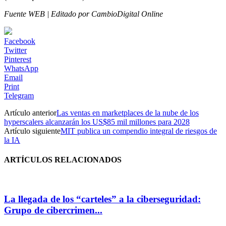
Fuente WEB | Editado por CambioDigital Online
Facebook
Twitter
Pinterest
WhatsApp
Email
Print
Telegram
Artículo anterior
Las ventas en marketplaces de la nube de los
hyperscalers alcanzarán los US$85 mil millones para 2028
Artículo siguiente
MIT publica un compendio integral de riesgos de
la IA
ARTÍCULOS RELACIONADOS
La llegada de los “carteles” a la ciberseguridad:
Grupo de cibercrimen...