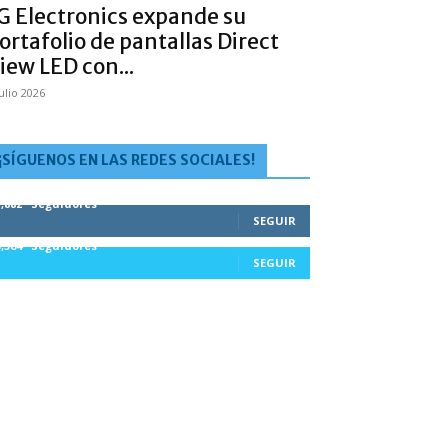
G Electronics expande su
ortafolio de pantallas Direct
iew LED con...
julio 2026
¡SÍGUENOS EN LAS REDES SOCIALES!
1,882
Seguidores
SEGUIR
5,564
Seguidores
SEGUIR