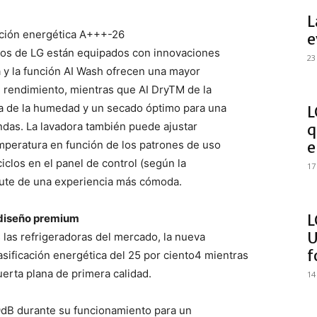
L
cación energética A+++-26
e
icos de LG están equipados con innovaciones
23
a y la función AI Wash ofrecen una mayor
n rendimiento, mientras que AI DryTM de la
a de la humedad y un secado óptimo para una
L
ndas. La lavadora también puede ajustar
q
mperatura en función de los patrones de uso
e
iclos en el panel de control (según la
17
frute de una experiencia más cómoda.
L
n diseño premium
U
las refrigeradoras del mercado, la nueva
f
sificación energética del 25 por ciento4 mientras
uerta plana de primera calidad.
14
dB durante su funcionamiento para un