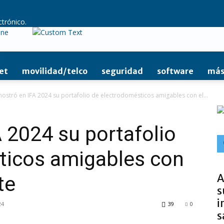
ctrónico.
ine
et
movilidad/telco
seguridad
software
más
ostró en IFA 2024 su portafolio de electrodomésticos amigables con el...
 2024 su portafolio
ticos amigables con
A
te
s
i
24
39
0
s