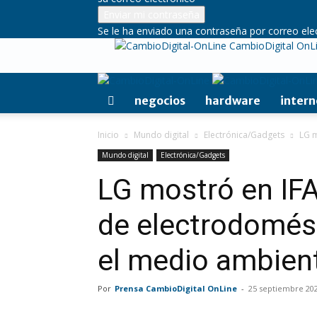
Se le ha enviado una contraseña por correo ele
CambioDigital OnL
negocios
hardware
intern
Inicio
Mundo digital
Electrónica/Gadgets
LG m
Mundo digital
Electrónica/Gadgets
LG mostró en IFA
de electrodomés
el medio ambien
Por
Prensa CambioDigital OnLine
-
25 septiembre 20