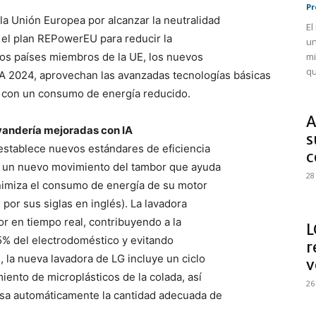
Pr
la Unión Europea por alcanzar la neutralidad
El
 el plan REPowerEU para reducir la
un
los países miembros de la UE, los nuevos
mi
qu
A 2024, aprovechan las avanzadas tecnologías básicas
r con un consumo de energía reducido.
A
avandería mejoradas con IA
s
establece nuevos estándares de eficiencia
c
ar un nuevo movimiento del tambor que ayuda
28
inimiza el consumo de energía de su motor
, por sus siglas en inglés). La lavadora
or en tiempo real, contribuyendo a la
L
55% del electrodoméstico y evitando
r
 la nueva lavadora de LG incluye un ciclo
v
ento de microplásticos de la colada, así
26
sa automáticamente la cantidad adecuada de