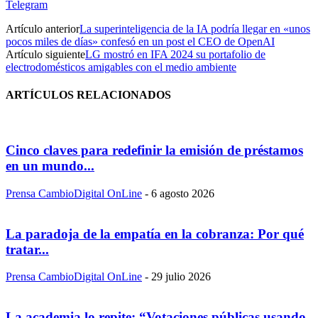
Telegram
Artículo anterior
La superinteligencia de la IA podría llegar en «unos
pocos miles de días» confesó en un post el CEO de OpenAI
Artículo siguiente
LG mostró en IFA 2024 su portafolio de
electrodomésticos amigables con el medio ambiente
ARTÍCULOS RELACIONADOS
Cinco claves para redefinir la emisión de préstamos
en un mundo...
Prensa CambioDigital OnLine
-
6 agosto 2026
La paradoja de la empatía en la cobranza: Por qué
tratar...
Prensa CambioDigital OnLine
-
29 julio 2026
La academia lo repite: “Votaciones públicas usando