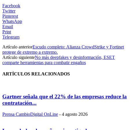
Facebook
Twitter
Pinterest
WhatsApp
Email
Print
Telegram
Artículo anterior
Escudo completo: Alianza CrowdStrike y Fortinet
protege de extremo a extremo.
Artículo siguiente
No más deepfakes y desinformación, ESET
comparte herramientas para combatir engaños
ARTÍCULOS RELACIONADOS
Gartner señala que el 22% de las empresas reduce la
contratación...
Prensa CambioDigital OnLine
-
4 agosto 2026