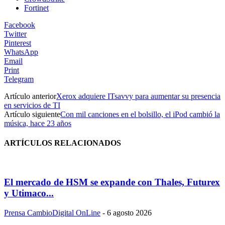
Fortinet
Facebook
Twitter
Pinterest
WhatsApp
Email
Print
Telegram
Artículo anterior
Xerox adquiere ITsavvy para aumentar su presencia
en servicios de TI
Artículo siguiente
Con mil canciones en el bolsillo, el iPod cambió la
música, hace 23 años
ARTÍCULOS RELACIONADOS
El mercado de HSM se expande con Thales, Futurex
y Utimaco...
Prensa CambioDigital OnLine
-
6 agosto 2026