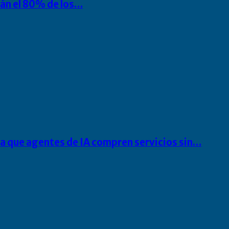
rán el 80% de los…
ra que agentes de IA compren servicios sin…