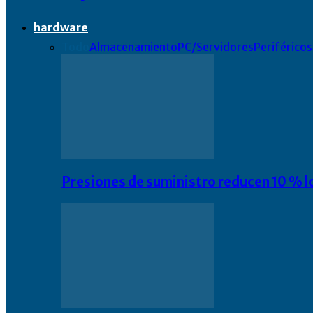
hardware
Todo
Almacenamiento
PC/Servidores
Periféricos
Presiones de suministro reducen 10 % l