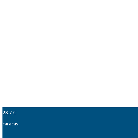
28.7
C
caracas