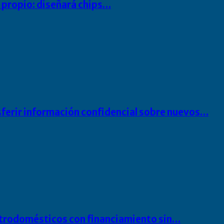
io propio: diseñará chips…
sferir información confidencial sobre nuevos…
ectrodomésticos con financiamiento sin…