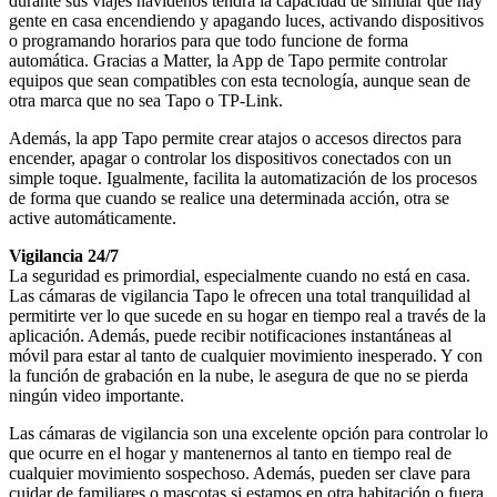
durante sus viajes navideños tendrá la capacidad de simular que hay
gente en casa encendiendo y apagando luces, activando dispositivos
o programando horarios para que todo funcione de forma
automática. Gracias a Matter, la App de Tapo permite controlar
equipos que sean compatibles con esta tecnología, aunque sean de
otra marca que no sea Tapo o TP-Link.
Además, la app Tapo permite crear atajos o accesos directos para
encender, apagar o controlar los dispositivos conectados con un
simple toque. Igualmente, facilita la automatización de los procesos
de forma que cuando se realice una determinada acción, otra se
active automáticamente.
Vigilancia 24/7
La seguridad es primordial, especialmente cuando no está en casa.
Las cámaras de vigilancia Tapo le ofrecen una total tranquilidad al
permitirte ver lo que sucede en su hogar en tiempo real a través de la
aplicación. Además, puede recibir notificaciones instantáneas al
móvil para estar al tanto de cualquier movimiento inesperado. Y con
la función de grabación en la nube, le asegura de que no se pierda
ningún video importante.
Las cámaras de vigilancia son una excelente opción para controlar lo
que ocurre en el hogar y mantenernos al tanto en tiempo real de
cualquier movimiento sospechoso. Además, pueden ser clave para
cuidar de familiares o mascotas si estamos en otra habitación o fuera