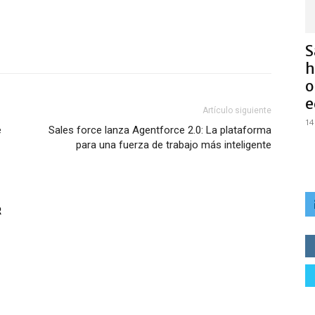
S
h
o
e
Artículo siguiente
14
e
Sales force lanza Agentforce 2.0: La plataforma
para una fuerza de trabajo más inteligente
R