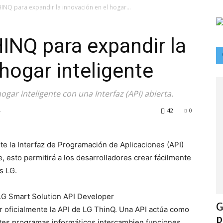
HINQ para expandir la innovación en el hogar...
HINQ para expandir la
hogar inteligente
gar inteligente con una Interfaz (API) abierta.
4
42
0
te la Interfaz de Programación de Aplicaciones (API)
, esto permitirá a los desarrolladores crear fácilmente
s LG.
 LG Smart Solution API Developer
G
r oficialmente la API de LG ThinQ. Una API actúa como
p
ntes programas informáticos intercambien funciones