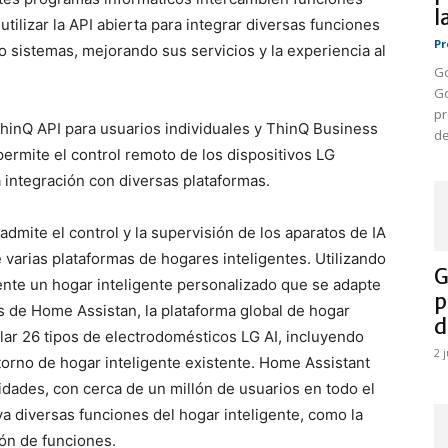
l
ilizar la API abierta para integrar diversas funciones
Pr
o sistemas, mejorando sus servicios y la experiencia al
Go
Go
pr
ThinQ API para usuarios individuales y ThinQ Business
de
permite el control remoto de los dispositivos LG
la integración con diversas plataformas.
 admite el control y la supervisión de los aparatos de IA
 varias plataformas de hogares inteligentes. Utilizando
G
ente un hogar inteligente personalizado que se adapte
p
os de Home Assistan, la plataforma global de hogar
d
lar 26 tipos de electrodomésticos LG AI, incluyendo
2 
torno de hogar inteligente existente. Home Assistant
dades, con cerca de un millón de usuarios en todo el
a diversas funciones del hogar inteligente, como la
ión de funciones.