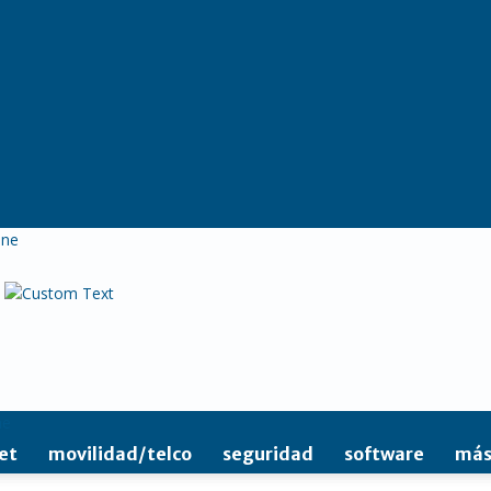
ine
et
movilidad/telco
seguridad
software
más