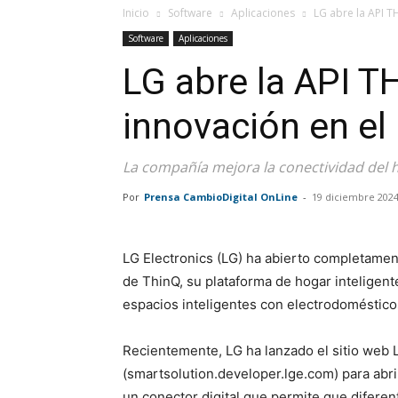
Inicio
Software
Aplicaciones
LG abre la API T
Software
Aplicaciones
LG abre la API T
innovación en el 
La compañía mejora la conectividad del ho
Por
Prensa CambioDigital OnLine
-
19 diciembre 202
LG Electronics (LG) ha abierto completamen
de ThinQ, su plataforma de hogar inteligente
espacios inteligentes con electrodoméstico
Recientemente, LG ha lanzado el sitio web
(smartsolution.developer.lge.com) para abri
un conector digital que permite que difere