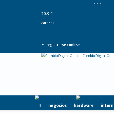
C
20.9
caracas
registrarse / unirse
CambioDigital OnL
negocios
hardware
intern