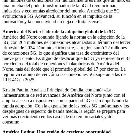
mil millones de conexiones 5G mundialmente es más que un hito: es
una prueba del poder transformador de la 5G al revolucionar
industrias y economías alrededor del mundo. A medida que 5G
evoluciona a 5G-Advanced, su función en el impulso de la
innovación y la conectividad no deja de fortalecerse”.
América del Norte: Líder de la adopción global de la 5G
América del Norte continúa fijando la norma en la adopción de la
5G, con 264 millones de conexiones alcanzadas al término del tercer
trimestre de 2024. Durante el trimestre, la región sumó 22 millones
de conexiones 5G, lo que significa una tasa de crecimiento del
nueve por ciento. Es digno de destacar que la 5G ya representa el 37
por ciento del total de conexiones inalámbricas de América del
Norte, más del doble que el promedio global del 17 por ciento. La
región va camino de ver cómo las conexiones 5G superan a las de
LTE 4G en 2025.
Kristin Paulin, Analista Principal de Omdia, comentó: «La
infraestructura de red avanzada de América del Norte junto con el
amplio acceso a dispositivos con capacidad 5G están impulsando la
rápida adopción. Con la expansión de las redes 5G autónomas y los
despliegues de espectro de banda media, la región se prepara para
ver más crecimiento en los casos de uso empresariales y de
consumo.»
América Latina: Una región de creciente oportunidad