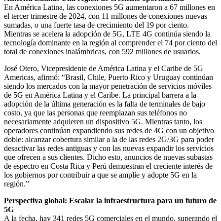
En América Latina, las conexiones 5G aumentaron a 67 millones en
el tercer trimestre de 2024, con 11 millones de conexiones nuevas
sumadas, o una fuerte tasa de crecimiento del 19 por ciento.
Mientras se acelera la adopción de 5G, LTE 4G continúa siendo la
tecnología dominante en la región al comprender el 74 por ciento del
total de conexiones inalámbricas, con 592 millones de usuarios.
José Otero, Vicepresidente de América Latina y el Caribe de 5G
Americas, afirmó: “Brasil, Chile, Puerto Rico y Uruguay continúan
siendo los mercados con la mayor penetración de servicios móviles
de 5G en América Latina y el Caribe. La principal barrera a la
adopción de la última generación es la falta de terminales de bajo
costo, ya que las personas que reemplazan sus teléfonos no
necesariamente adquieren un dispositivo 5G. Mientras tanto, los
operadores continúan expandiendo sus redes de 4G con un objetivo
doble: alcanzar cobertura similar a la de las redes 2G/3G para poder
desactivar las redes antiguas y con las nuevas expandir los servicios
que ofrecen a sus clientes. Dicho esto, anuncios de nuevas subastas
de espectro en Costa Rica y Perú demuestran el creciente interés de
los gobiernos por contribuir a que se amplíe y adopte 5G en la
región.”
Perspectiva global: Escalar la infraestructura para un futuro de
5G
A la fecha, hay 341 redes 5G comerciales en el mundo, superando el