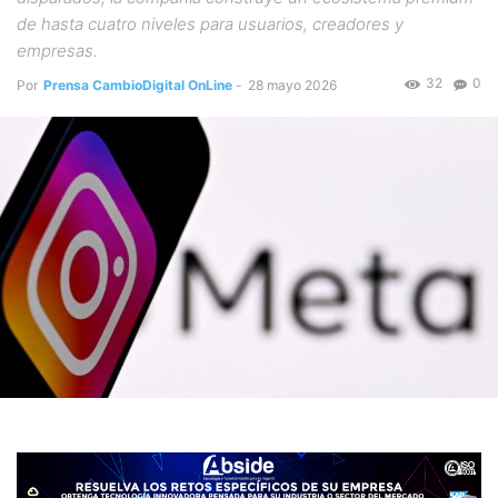
de hasta cuatro niveles para usuarios, creadores y
empresas.
32
0
Por
Prensa CambioDigital OnLine
-
28 mayo 2026