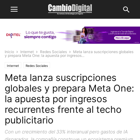
Inicio
Internet
Redes Sociales
Meta lanza suscripciones globales
y prepara Meta One: la apuesta por ingresos...
Internet
Redes Sociales
Meta lanza suscripciones
globales y prepara Meta One:
la apuesta por ingresos
recurrentes frente al techo
publicitario
Con un crecimiento del 33% interanual pero gastos de IA
disparados, la compañía construye un ecosistema premium