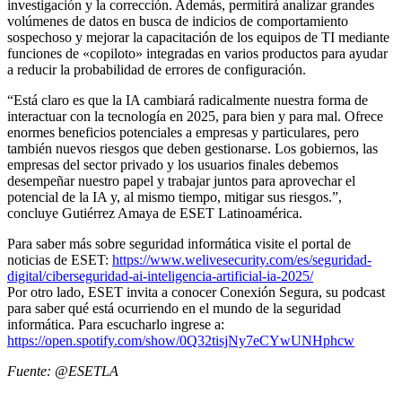
investigación y la corrección. Además, permitirá analizar grandes
volúmenes de datos en busca de indicios de comportamiento
sospechoso y mejorar la capacitación de los equipos de TI mediante
funciones de «copiloto» integradas en varios productos para ayudar
a reducir la probabilidad de errores de configuración.
“Está claro es que la IA cambiará radicalmente nuestra forma de
interactuar con la tecnología en 2025, para bien y para mal. Ofrece
enormes beneficios potenciales a empresas y particulares, pero
también nuevos riesgos que deben gestionarse. Los gobiernos, las
empresas del sector privado y los usuarios finales debemos
desempeñar nuestro papel y trabajar juntos para aprovechar el
potencial de la IA y, al mismo tiempo, mitigar sus riesgos.”,
concluye Gutiérrez Amaya de ESET Latinoamérica.
Para saber más sobre seguridad informática visite el portal de
noticias de ESET:
https://www.welivesecurity.com/es/seguridad-
digital/ciberseguridad-ai-inteligencia-artificial-ia-2025/
Por otro lado, ESET invita a conocer Conexión Segura, su podcast
para saber qué está ocurriendo en el mundo de la seguridad
informática. Para escucharlo ingrese a:
https://open.spotify.com/show/0Q32tisjNy7eCYwUNHphcw
Fuente: @ESETLA