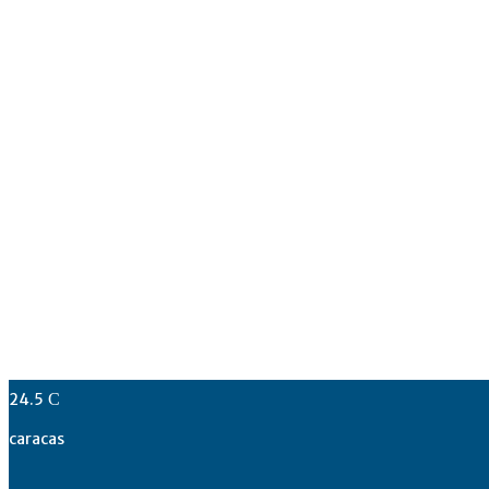
24.5
C
caracas