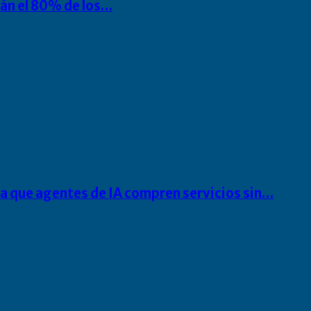
rán el 80% de los…
ra que agentes de IA compren servicios sin…