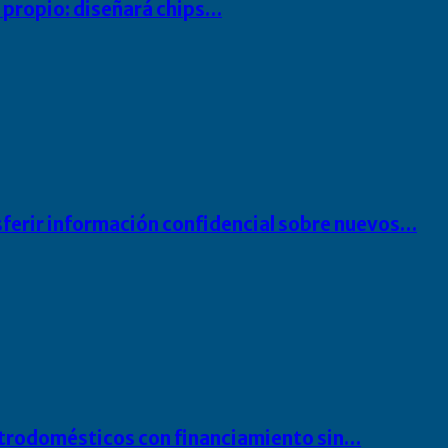
io propio: diseñará chips…
sferir información confidencial sobre nuevos…
ectrodomésticos con financiamiento sin…