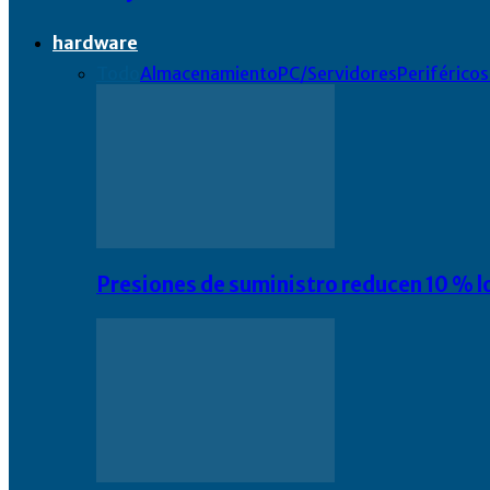
hardware
Todo
Almacenamiento
PC/Servidores
Periféricos
Presiones de suministro reducen 10 % l