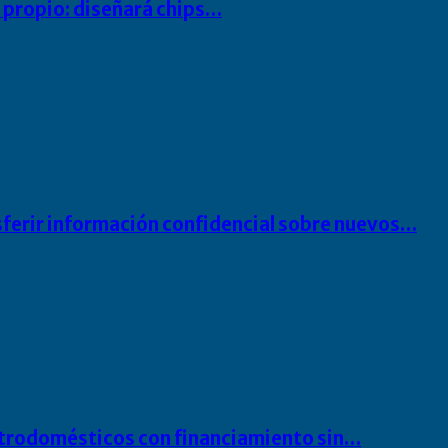
io propio: diseñará chips…
sferir información confidencial sobre nuevos…
ectrodomésticos con financiamiento sin…