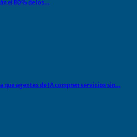
rán el 80% de los…
ra que agentes de IA compren servicios sin…