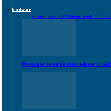
hardware
Todo
Almacenamiento
PC/Servidores
Periféricos
Presiones de suministro reducen 10 % l