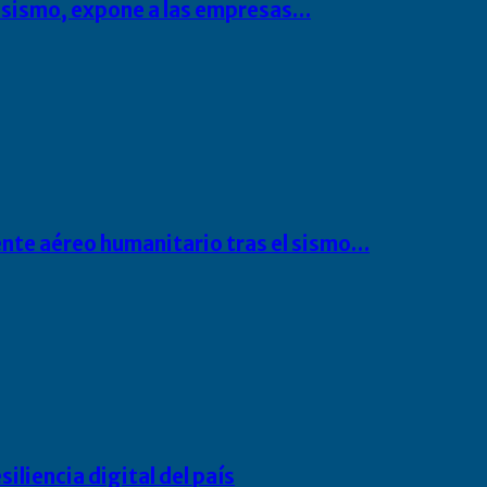
l sismo, expone a las empresas…
ente aéreo humanitario tras el sismo…
liencia digital del país