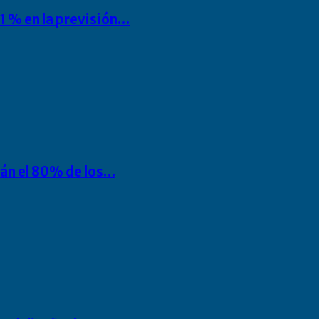
1 % en la previsión…
rán el 80% de los…