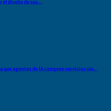
r el diseño de sus…
ra que agentes de IA compren servicios sin…