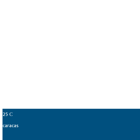
25
C
caracas