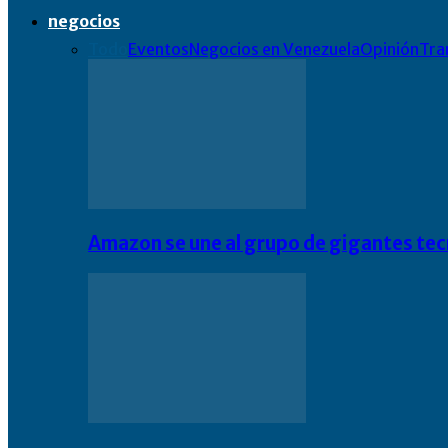
negocios
Todo
Eventos
Negocios en Venezuela
Opinión
Tra
Amazon se une al grupo de gigantes te