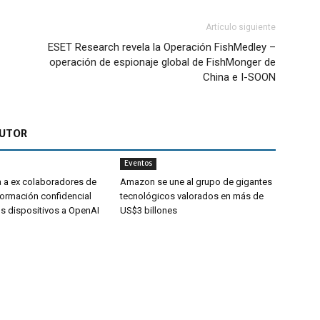
Artículo siguiente
ESET Research revela la Operación FishMedley –
operación de espionaje global de FishMonger de
China e I-SOON
AUTOR
Eventos
 a ex colaboradores de
Amazon se une al grupo de gigantes
nformación confidencial
tecnológicos valorados en más de
s dispositivos a OpenAI
US$3 billones