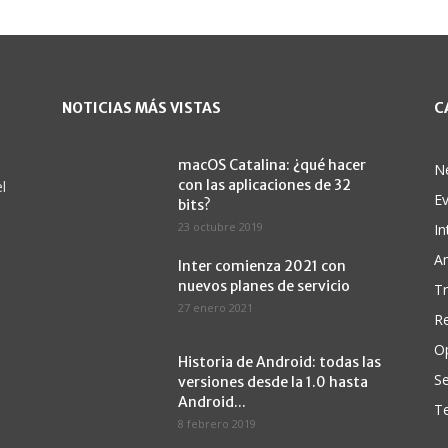
NOTICIAS MÁS VISTAS
C
macOS Catalina: ¿qué hacer
N
con las aplicaciones de 32
l
E
bits?
23 octubre 2019
In
A
Inter comienza 2021 con
nuevos planes de servicio
Tr
27 enero 2021
Re
O
Historia de Android: todas las
Se
versiones desde la 1.0 hasta
Android...
Te
8 febrero 2019