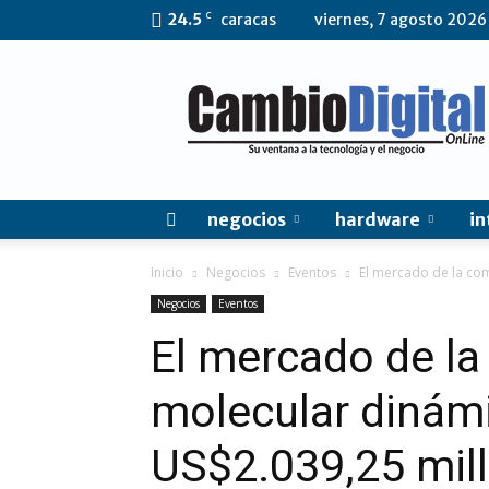
C
24.5
caracas
viernes, 7 agosto 2026
CambioDigital
OnLine
negocios
hardware
in
Inicio
Negocios
Eventos
El mercado de la com
Negocios
Eventos
El mercado de l
molecular dinámi
US$2.039,25 mil