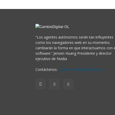
“Los agentes autónomos serán tan influyentes
como los navegadores web en su momento;
cambiarán la forma en que interactuamos con e
software.” Jensen Huang Presidente y director
ejecutivo de Nvidia
Contáctenos:
cdol@cambiodigital-ol.com