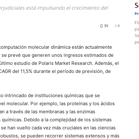
S
judiciales está impulsando el crecimiento del
Pr
ES
35
0
pa
Se
pe
 computación molecular dinámica están actualmente
y se prevé que generen unos ingresos estimados de
ltimo estudio de Polaris Market Research. Además, el
AGR del 11,5% durante el período de previsión, de
o intrincado de instituciones químicas que se
el molecular. Por ejemplo, las proteínas y los ácidos
tan a través de las membranas y las enzimas
químicas. Debido a la complejidad de los sistemas
 se han vuelto cada vez más cruciales en las ciencias
 robustos, se pueden recorrer sistemas extensos y más