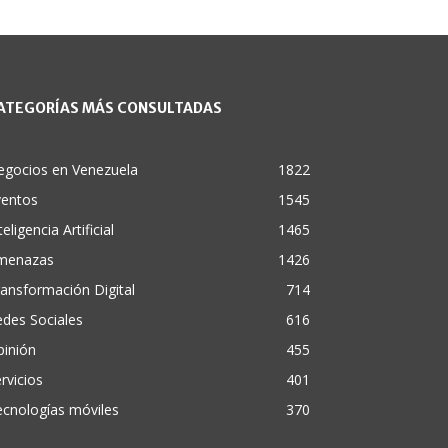
ATEGORÍAS MÁS CONSULTADAS
egocios en Venezuela
1822
ventos
1545
teligencia Artificial
1465
menazas
1426
ansformación Digital
714
des Sociales
616
pinión
455
rvicios
401
cnologías móviles
370