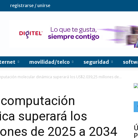
registrarse / unirse
ternet
movilidad/telco
seguridad
softw
putación molecular dinámica superará los US$2.039,25 millones de...
a computación
ca superará los
Ú
lones de 2025 a 2034
P