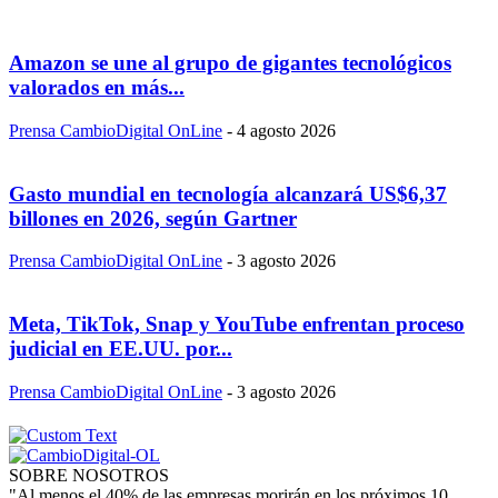
Amazon se une al grupo de gigantes tecnológicos
valorados en más...
Prensa CambioDigital OnLine
-
4 agosto 2026
Gasto mundial en tecnología alcanzará US$6,37
billones en 2026, según Gartner
Prensa CambioDigital OnLine
-
3 agosto 2026
Meta, TikTok, Snap y YouTube enfrentan proceso
judicial en EE.UU. por...
Prensa CambioDigital OnLine
-
3 agosto 2026
SOBRE NOSOTROS
"Al menos el 40% de las empresas morirán en los próximos 10