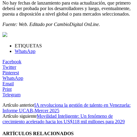
No hay fechas de lanzamiento para esta actualización, que primero
deberá ser probada por los desarrolladores y luego, eventualmente,
puesta a disposición a nivel global o para mercados seleccionados.
Fuente: Web. Editado por CambioDigital OnLine.
ETIQUETAS
WhatsApp
Facebook
Twitter
Pinterest
WhatsApp
Email
Print
Telegram
Artículo anterior
IA revoluciona la gestión de talento en Venezuela:
Informe UCAB-Mercer 2025
Artículo siguiente
Movilidad Inteligente: Un fenómeno de
crecimiento acelerado hacia los US$118 mil millones para 2029
ARTÍCULOS RELACIONADOS