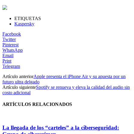
ETIQUETAS
Kaspersky
Facebook
Twitter
Pinterest
WhatsApp
Email
Print
Telegram
Artículo anterior
Apple presenta el iPhone Air y su apuesta por un
futuro ultra delgado
Artículo siguiente
Spotify se renueva y eleva la calidad del audio sin
costo adicional
ARTÍCULOS RELACIONADOS
La llegada de los “carteles” a la ciberseguridad: