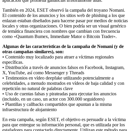
aplicación que prometía ganancias irrisoriamente altas.
También en 2024, ESET observó la campaña del troyano Nomani.
El contenido de los anuncios y los sitios web de phishing a los que
enlazan estaban diseñados para hacerse pasar por medios de noticias
locales y otras organizaciones. O bien podría ser un visual genérico
de temática financiera con nombres que cambian con frecuencia
como «Quantum Bumex, Immediate Mator o Bitcoin Trader».
Algunas de las características de la campaña de Nomani (y de
otras campañas similares), son:
• Contenido muy localizado para atraer a víctimas regionales
específicas.
• Distribución a través de anuncios falsos en Facebook, Instagram,
X, YouTube, así como Messenger y Threads
• Testimonios en vídeo deepfake utilizando potencialmente a
celebridades, a menudo mostrados en vídeos de baja calidad y con
repetición no natural de palabras clave
• Uso de cuentas falsas y pirateadas para ejecutar los anuncios
(incluido, en un caso, un actor con 300.000 seguidores)
• Plantillas y callbacks compartidos que apuntan a la misma
infraestructura de alojamiento
En esta campaña, según ESET, el objetivo es persuadir a la víctima
para que entregue su información personal, que es utilizada por los
estafadores para contactarlo directamente. Utilizan este método para