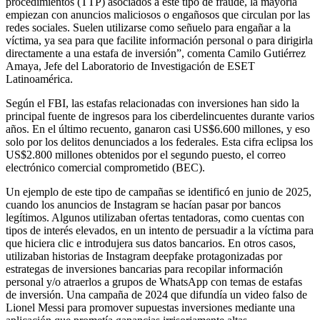
procedimientos (TTP) asociados a este tipo de fraude, la mayoría
empiezan con anuncios maliciosos o engañosos que circulan por las
redes sociales. Suelen utilizarse como señuelo para engañar a la
víctima, ya sea para que facilite información personal o para dirigirla
directamente a una estafa de inversión”, comenta Camilo Gutiérrez
Amaya, Jefe del Laboratorio de Investigación de ESET
Latinoamérica.
Según el FBI, las estafas relacionadas con inversiones han sido la
principal fuente de ingresos para los ciberdelincuentes durante varios
años. En el último recuento, ganaron casi US$6.600 millones, y eso
solo por los delitos denunciados a los federales. Esta cifra eclipsa los
US$2.800 millones obtenidos por el segundo puesto, el correo
electrónico comercial comprometido (BEC).
Un ejemplo de este tipo de campañas se identificó en junio de 2025,
cuando los anuncios de Instagram se hacían pasar por bancos
legítimos. Algunos utilizaban ofertas tentadoras, como cuentas con
tipos de interés elevados, en un intento de persuadir a la víctima para
que hiciera clic e introdujera sus datos bancarios. En otros casos,
utilizaban historias de Instagram deepfake protagonizadas por
estrategas de inversiones bancarias para recopilar información
personal y/o atraerlos a grupos de WhatsApp con temas de estafas
de inversión. Una campaña de 2024 que difundía un video falso de
Lionel Messi para promover supuestas inversiones mediante una