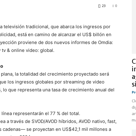
23
0
 televisión tradicional, que abarca los ingresos por
licidad, está en camino de alcanzar el US$ billón en
royección proviene de dos nuevos informes de Omdia:
tv & online video: global.
C
to
i
plana, la totalidad del crecimiento proyectado será
a
que los ingresos globales por streaming de video
s
, lo que representa una tasa de crecimiento anual del
Pr
Cl
di
línea representarán el 77 % del total.
ar
ma
ea a través de SVOD/AVOD híbridos, AVOD nativo, fast,
las cadenas— se proyectan en US$42,1 mil millones a