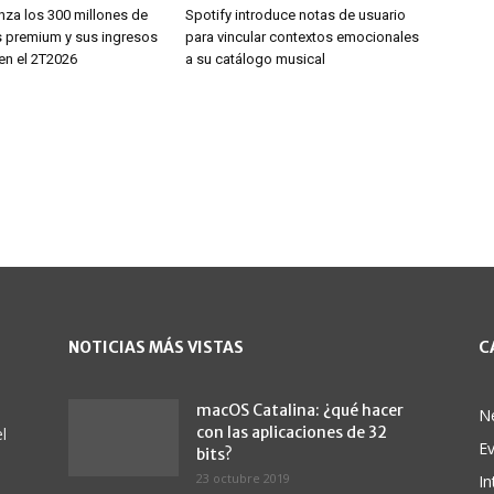
nza los 300 millones de
Spotify introduce notas de usuario
s premium y sus ingresos
para vincular contextos emocionales
en el 2T2026
a su catálogo musical
NOTICIAS MÁS VISTAS
C
macOS Catalina: ¿qué hacer
N
con las aplicaciones de 32
l
E
bits?
23 octubre 2019
In