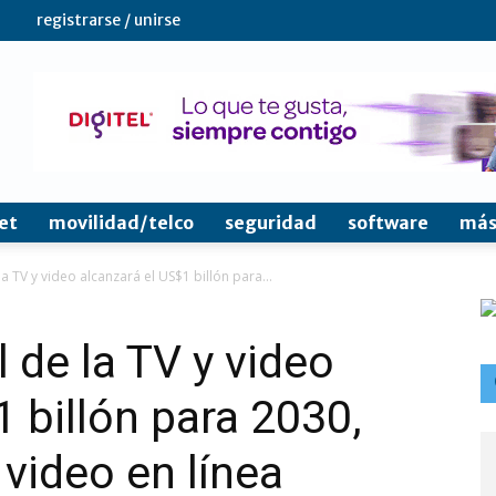
registrarse / unirse
et
movilidad/telco
seguridad
software
más
 TV y video alcanzará el US$1 billón para...
de la TV y video
 billón para 2030,
 video en línea