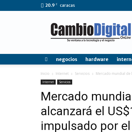
C
20.9
caracas
CambioDigital
OnLine
negocios
hardware
intern
Inicio
Internet
Servicios
Mercado mundial de la
Internet
Servicios
Mercado mundial 
alcanzará el US$1
impulsado por el