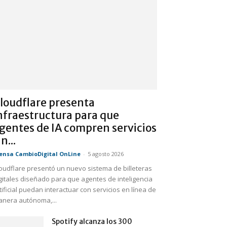
loudflare presenta
nfraestructura para que
gentes de IA compren servicios
in...
ensa CambioDigital OnLine
-
5 agosto 2026
oudflare presentó un nuevo sistema de billeteras
gitales diseñado para que agentes de inteligencia
tificial puedan interactuar con servicios en línea de
nera autónoma,...
Spotify alcanza los 300