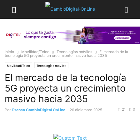
Inicio
Movilidad/Telco
Tecnologías móviles
El mercado de la
tecnología 5G proyecta un crecimiento masivo hacia 2035
Movilidad/Telco
Tecnologías móviles
El mercado de la tecnología
5G proyecta un crecimiento
masivo hacia 2035
21
0
Por
Prensa CambioDigital OnLine
-
26 diciembre 2025