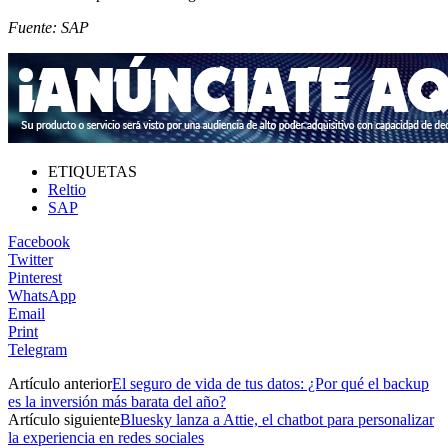
Fuente: SAP
ETIQUETAS
Reltio
SAP
Facebook
Twitter
Pinterest
WhatsApp
Email
Print
Telegram
Artículo anterior
El seguro de vida de tus datos: ¿Por qué el backup
es la inversión más barata del año?
Artículo siguiente
Bluesky lanza a Attie, el chatbot para personalizar
la experiencia en redes sociales