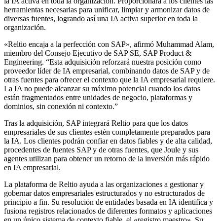
la IA activa en toda la organización. Proporcionará a los clientes las
herramientas necesarias para unificar, limpiar y armonizar datos de
diversas fuentes, logrando así una IA activa superior en toda la
organización.
«Reltio encaja a la perfección con SAP», afirmó Muhammad Alam,
miembro del Consejo Ejecutivo de SAP SE, SAP Product &
Engineering. “Esta adquisición reforzará nuestra posición como
proveedor líder de IA empresarial, combinando datos de SAP y de
otras fuentes para ofrecer el contexto que la IA empresarial requiere.
La IA no puede alcanzar su máximo potencial cuando los datos
están fragmentados entre unidades de negocio, plataformas y
dominios, sin conexión ni contexto.”
Tras la adquisición, SAP integrará Reltio para que los datos
empresariales de sus clientes estén completamente preparados para
la IA. Los clientes podrán confiar en datos fiables y de alta calidad,
procedentes de fuentes SAP y de otras fuentes, que Joule y sus
agentes utilizan para obtener un retorno de la inversión más rápido
en IA empresarial.
La plataforma de Reltio ayuda a las organizaciones a gestionar y
gobernar datos empresariales estructurados y no estructurados de
principio a fin. Su resolución de entidades basada en IA identifica y
fusiona registros relacionados de diferentes formatos y aplicaciones
en un único sistema de contexto fiable, el «registro maestro». Su