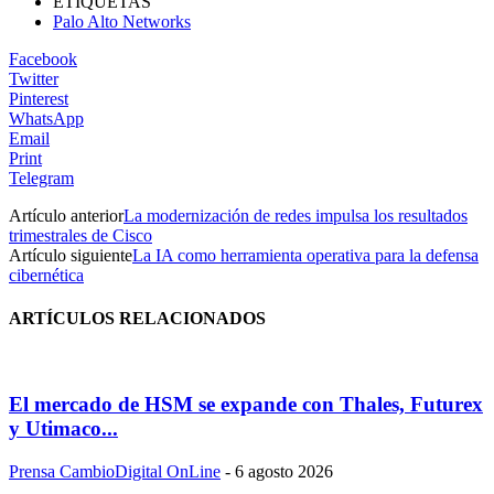
ETIQUETAS
Palo Alto Networks
Facebook
Twitter
Pinterest
WhatsApp
Email
Print
Telegram
Artículo anterior
La modernización de redes impulsa los resultados
trimestrales de Cisco
Artículo siguiente
La IA como herramienta operativa para la defensa
cibernética
ARTÍCULOS RELACIONADOS
El mercado de HSM se expande con Thales, Futurex
y Utimaco...
Prensa CambioDigital OnLine
-
6 agosto 2026