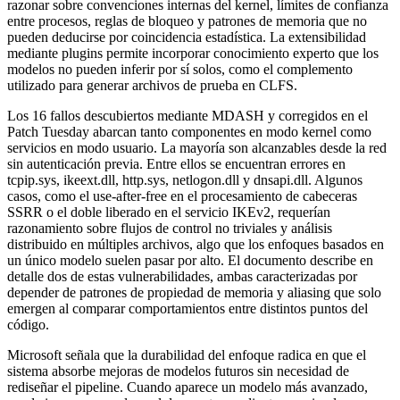
razonar sobre convenciones internas del kernel, límites de confianza
entre procesos, reglas de bloqueo y patrones de memoria que no
pueden deducirse por coincidencia estadística. La extensibilidad
mediante plugins permite incorporar conocimiento experto que los
modelos no pueden inferir por sí solos, como el complemento
utilizado para generar archivos de prueba en CLFS.
Los 16 fallos descubiertos mediante MDASH y corregidos en el
Patch Tuesday abarcan tanto componentes en modo kernel como
servicios en modo usuario. La mayoría son alcanzables desde la red
sin autenticación previa. Entre ellos se encuentran errores en
tcpip.sys, ikeext.dll, http.sys, netlogon.dll y dnsapi.dll. Algunos
casos, como el use‑after‑free en el procesamiento de cabeceras
SSRR o el doble liberado en el servicio IKEv2, requerían
razonamiento sobre flujos de control no triviales y análisis
distribuido en múltiples archivos, algo que los enfoques basados en
un único modelo suelen pasar por alto. El documento describe en
detalle dos de estas vulnerabilidades, ambas caracterizadas por
depender de patrones de propiedad de memoria y aliasing que solo
emergen al comparar comportamientos entre distintos puntos del
código.
Microsoft señala que la durabilidad del enfoque radica en que el
sistema absorbe mejoras de modelos futuros sin necesidad de
rediseñar el pipeline. Cuando aparece un modelo más avanzado,