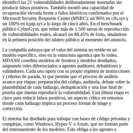
identificó las 21 vulnerabilidades deliberadamente insertadas sin
producir falsos positivos. También mostró una capacidad de
recuperación elevada frente a fallos históricos confirmados por el
Microsoft Security Response Center (MSRC): un 96% en clfs.sys y
un 100% en tcpip.sys a lo largo de cinco años. En el benchmark
público CyberGym, que reúne más de 1.500 tareas de reproducción
de vulnerabilidades reales, alcanzó un 88,45% de éxito, situándose
en la primera posición del tablero público al momento del anuncio.
La compañía subraya que el valor del sistema no reside en un
modelo específico, sino en la estructura agentica que lo rodea.
MDASH coordina modelos de frontera y modelos destilados,
asignando roles diferenciados a agentes auditores, debatidores y
validadores. Cada uno opera con su propio régimen de instrucciones
y criterios de parada, lo que permite que el proceso de análisis
avance por etapas: preparación del código, auditoría, debate sobre la
plausibilidad de cada hallazgo, deduplicación y una fase final de
prueba que intenta reproducir la vulnerabilidad. Esta última etapa es
clave para reducir falsos positivos, un aspecto crítico en entornos
donde cada hallazgo implica un proceso formal de triage y
corrección.
El sistema fue diseñado para trabajar con bases de código privadas y
complejas, como Windows, Hyper‑V o Azure, que no forman parte
del entrenamiento de los modelos. Esto obliga a los agentes a