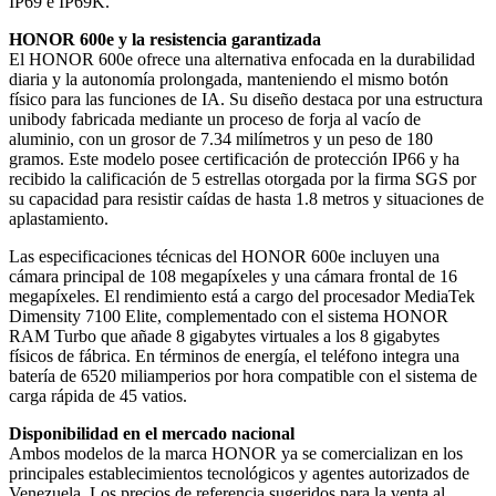
IP69 e IP69K.
HONOR 600e y la resistencia garantizada
El HONOR 600e ofrece una alternativa enfocada en la durabilidad
diaria y la autonomía prolongada, manteniendo el mismo botón
físico para las funciones de IA. Su diseño destaca por una estructura
unibody fabricada mediante un proceso de forja al vacío de
aluminio, con un grosor de 7.34 milímetros y un peso de 180
gramos. Este modelo posee certificación de protección IP66 y ha
recibido la calificación de 5 estrellas otorgada por la firma SGS por
su capacidad para resistir caídas de hasta 1.8 metros y situaciones de
aplastamiento.
Las especificaciones técnicas del HONOR 600e incluyen una
cámara principal de 108 megapíxeles y una cámara frontal de 16
megapíxeles. El rendimiento está a cargo del procesador MediaTek
Dimensity 7100 Elite, complementado con el sistema HONOR
RAM Turbo que añade 8 gigabytes virtuales a los 8 gigabytes
físicos de fábrica. En términos de energía, el teléfono integra una
batería de 6520 miliamperios por hora compatible con el sistema de
carga rápida de 45 vatios.
Disponibilidad en el mercado nacional
Ambos modelos de la marca HONOR ya se comercializan en los
principales establecimientos tecnológicos y agentes autorizados de
Venezuela. Los precios de referencia sugeridos para la venta al