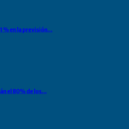
1 % en la previsión…
rán el 80% de los…