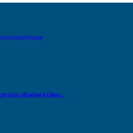
nsformación Digital
io propio: diseñará chips…