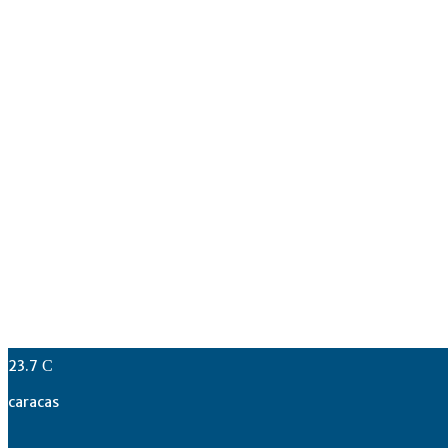
23.7
C
caracas