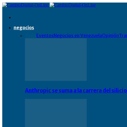
negocios
Todo
Eventos
Negocios en Venezuela
Opinión
Tra
Anthropic se suma a la carrera del silic