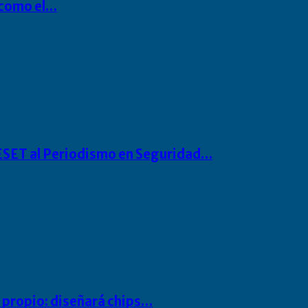
P como el…
o ESET al Periodismo en Seguridad…
io propio: diseñará chips…