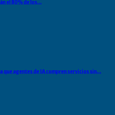
rán el 80% de los…
ra que agentes de IA compren servicios sin…