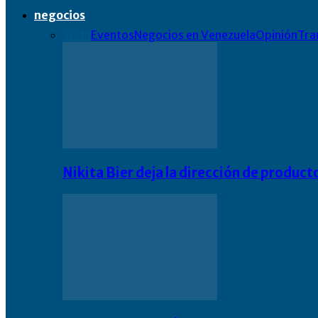
negocios
Todo
Eventos
Negocios en Venezuela
Opinión
Tra
Nikita Bier deja la dirección de product