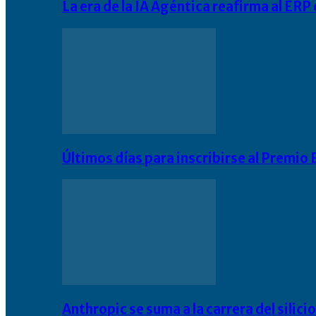
La era de la IA Agéntica reafirma al ER
Últimos días para inscribirse al Premi
Anthropic se suma a la carrera del silic