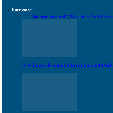
hardware
Todo
Almacenamiento
PC/Servidores
Periféricos
Presiones de suministro reducen 10 % l