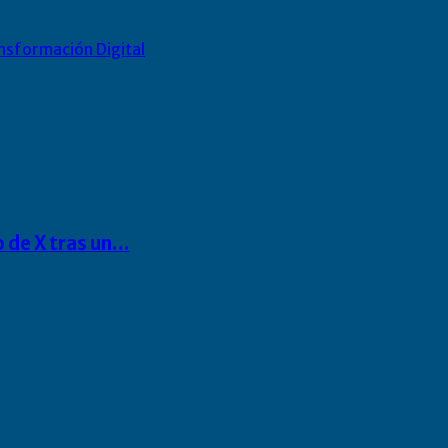
nsformación Digital
o de X tras un…