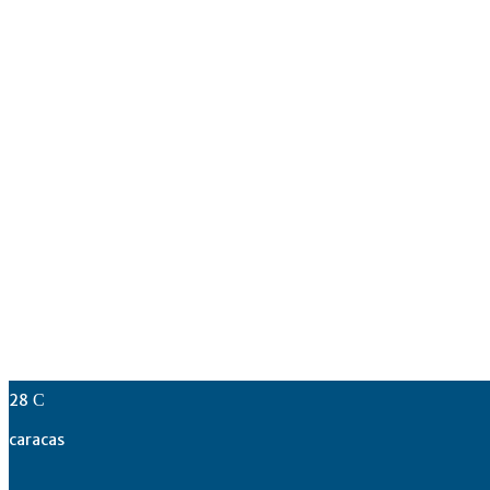
28
C
caracas