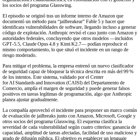
los socios del programa Glasswing.
El episodio se originó tras un informe interno de Amazon que
documentó un método para “jailbreakear” Fable 5 y hacer que
identificara vulnerabilidades de software, llegando incluso a generar
código de explotación. Anthropic revisó el caso junto con Amazon y
autoridades federales, concluyendo que otros modelos —incluidos
GPT‑5.5, Claude Opus 4.8 y Kimi K2.7— podían reproducir el
mismo comportamiento, lo que situó el incidente en un rango de
riesgo moderado.
Para mitigar el problema, la empresa entrenó un nuevo clasificador
de seguridad capaz de bloquear la técnica descrita en más del 99 %
de los intentos. Este sistema, validado por el Center
for AI Standards and Innovation (CAISI) del Departamento de
Comercio, amplía el margen de seguridad y puede generar falsos
positivos en tareas legítimas de programación, algo que Anthropic
planea ajustar gradualmente.
La compañía aprovechó el incidente para proponer un marco común
de evaluación de jailbreaks junto con Amazon, Microsoft, Google y
otros socios del programa Glasswing. El esquema clasifica la
severidad de cada vulnerabilidad según cuatro criterios: ganancia de
capacidad, amplitud de tareas afectadas, facilidad de uso malicioso y
grado de difusión pública. El objetivo es establecer un lenguaje