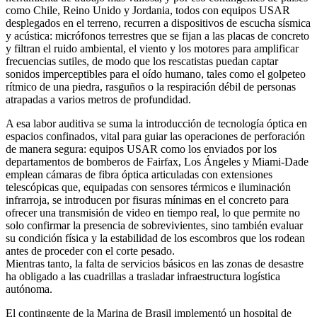
como Chile, Reino Unido y Jordania, todos con equipos USAR
desplegados en el terreno, recurren a dispositivos de escucha sísmica
y acústica: micrófonos terrestres que se fijan a las placas de concreto
y filtran el ruido ambiental, el viento y los motores para amplificar
frecuencias sutiles, de modo que los rescatistas puedan captar
sonidos imperceptibles para el oído humano, tales como el golpeteo
rítmico de una piedra, rasguños o la respiración débil de personas
atrapadas a varios metros de profundidad.
A esa labor auditiva se suma la introducción de tecnología óptica en
espacios confinados, vital para guiar las operaciones de perforación
de manera segura: equipos USAR como los enviados por los
departamentos de bomberos de Fairfax, Los Ángeles y Miami-Dade
emplean cámaras de fibra óptica articuladas con extensiones
telescópicas que, equipadas con sensores térmicos e iluminación
infrarroja, se introducen por fisuras mínimas en el concreto para
ofrecer una transmisión de video en tiempo real, lo que permite no
solo confirmar la presencia de sobrevivientes, sino también evaluar
su condición física y la estabilidad de los escombros que los rodean
antes de proceder con el corte pesado.
Mientras tanto, la falta de servicios básicos en las zonas de desastre
ha obligado a las cuadrillas a trasladar infraestructura logística
autónoma.
El contingente de la Marina de Brasil implementó un hospital de