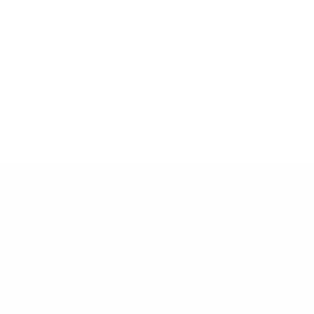
CambioDigital
e / unirse
OnLine