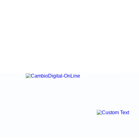
23.2
caracas
registrars
C