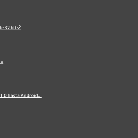
de 32 bits?
io
 1.0 hasta Android...