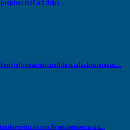
io propio: diseñará chips…
sferir información confidencial sobre nuevos…
ectrodomésticos con financiamiento sin…