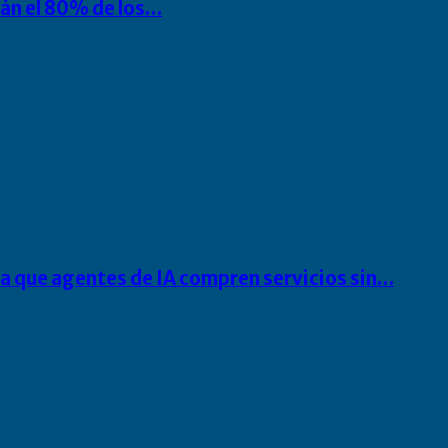
rán el 80% de los…
ra que agentes de IA compren servicios sin…