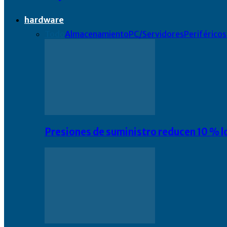
hardware
Todo
Almacenamiento
PC/Servidores
Periféricos
Presiones de suministro reducen 10 % l