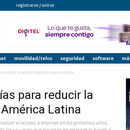
registrarse / unirse
net
movilidad/telco
seguridad
software
má
a reducir la brecha digital en América Latina
as para reducir la
n América Latina
atizar el acceso a Internet en los próximos años,
de los usuarios que navegan en Internet lo hacen a