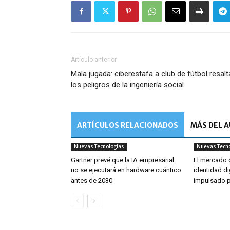
Artículo anterior
Mala jugada: ciberestafa a club de fútbol resalt
los peligros de la ingeniería social
ARTÍCULOS RELACIONADOS
MÁS DEL 
Nuevas Tecnologías
Nuevas Tecno
Gartner prevé que la IA empresarial
El mercado d
no se ejecutará en hardware cuántico
identidad di
antes de 2030
impulsado 