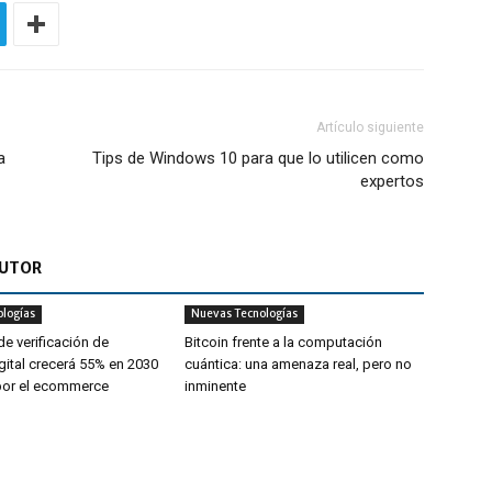
Artículo siguiente
a
Tips de Windows 10 para que lo utilicen como
expertos
AUTOR
logías
Nuevas Tecnologías
e verificación de
Bitcoin frente a la computación
gital crecerá 55% en 2030
cuántica: una amenaza real, pero no
por el ecommerce
inminente