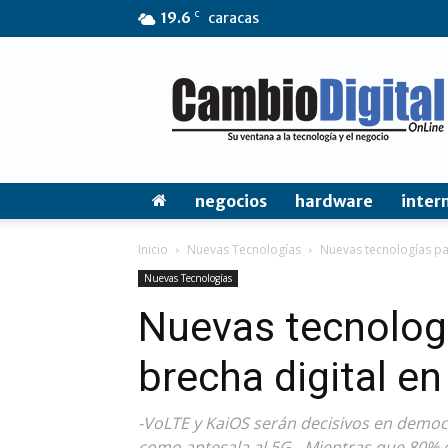
C
19.6
caracas
CambioDigital
OnLine
negocios
hardware
inter
Inicio
Nuevas Tecnologías
Nuevas tecnologías par
Nuevas Tecnologías
Nuevas tecnologí
brecha digital e
-VoLTE y KaiOS serán decisivos en democr
como antesala al 5G. -Mientras que 80% 