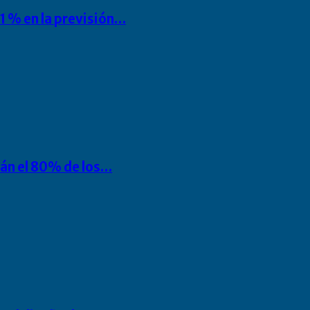
1 % en la previsión…
rán el 80% de los…