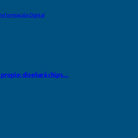
nsformación Digital
io propio: diseñará chips…