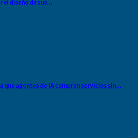
r el diseño de sus…
ra que agentes de IA compren servicios sin…