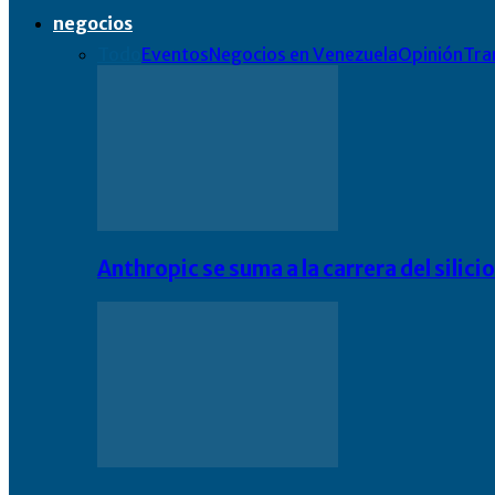
negocios
Todo
Eventos
Negocios en Venezuela
Opinión
Tra
Anthropic se suma a la carrera del silic