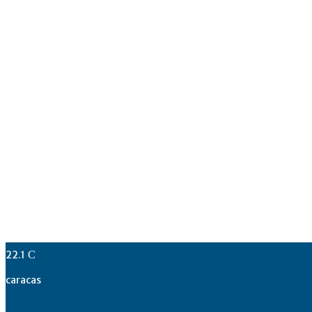
22.1
C
caracas