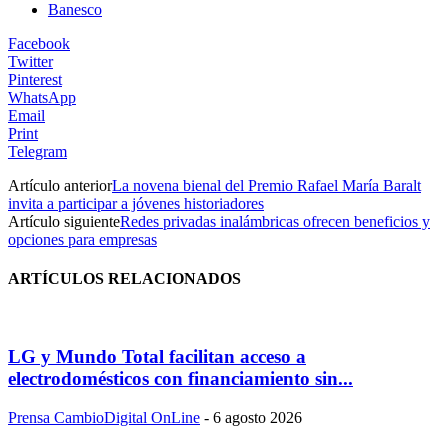
Banesco
Facebook
Twitter
Pinterest
WhatsApp
Email
Print
Telegram
Artículo anterior
La novena bienal del Premio Rafael María Baralt
invita a participar a jóvenes historiadores
Artículo siguiente
Redes privadas inalámbricas ofrecen beneficios y
opciones para empresas
ARTÍCULOS RELACIONADOS
LG y Mundo Total facilitan acceso a
electrodomésticos con financiamiento sin...
Prensa CambioDigital OnLine
-
6 agosto 2026