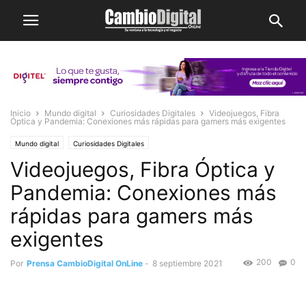
Inicio
Mundo digital
Curiosidades Digitales
Videojuegos, Fibra
Óptica y Pandemia: Conexiones más rápidas para gamers más exigentes
Mundo digital
Curiosidades Digitales
Videojuegos, Fibra Óptica y
Pandemia: Conexiones más
rápidas para gamers más
exigentes
200
0
Por
Prensa CambioDigital OnLine
-
8 septiembre 2021