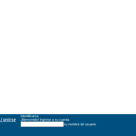
Identificarse
/ unirse
¡Bienvenido! Ingrese a su cuenta
su nombre de usuario