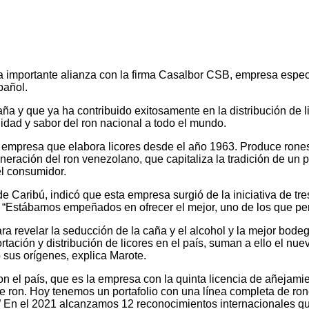
na importante alianza con la firma Casalbor CSB, empresa espec
pañol.
ña y que ya ha contribuido exitosamente en la distribución de 
lidad y sabor del ron nacional a todo el mundo.
empresa que elabora licores desde el año 1963. Produce rones
neración del ron venezolano, que capitaliza la tradición de un
el consumidor.
e Caribú, indicó que esta empresa surgió de la iniciativa de tre
. “Estábamos empeñados en ofrecer el mejor, uno de los que pe
ra revelar la seducción de la caña y el alcohol y la mejor bod
tación y distribución de licores en el país, suman a ello el nuev
o sus orígenes, explica Marote.
l país, que es la empresa con la quinta licencia de añejamie
de ron. Hoy tenemos un portafolio con una línea completa de ro
” En el 2021 alcanzamos 12 reconocimientos internacionales q