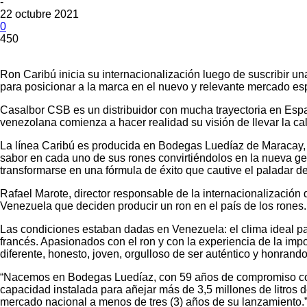
-
22 octubre 2021
0
450
Ron Caribú inicia su internacionalización luego de suscribir u
para posicionar a la marca en el nuevo y relevante mercado es
Casalbor CSB es un distribuidor con mucha trayectoria en Espa
venezolana comienza a hacer realidad su visión de llevar la ca
La línea Caribú es producida en Bodegas Luedíaz de Maracay, 
sabor en cada uno de sus rones convirtiéndolos en la nueva ge
transformarse en una fórmula de éxito que cautive el paladar d
Rafael Marote, director responsable de la internacionalización d
Venezuela que deciden producir un ron en el país de los rones
Las condiciones estaban dadas en Venezuela: el clima ideal pa
francés. Apasionados con el ron y con la experiencia de la impor
diferente, honesto, joven, orgulloso de ser auténtico y honrand
“Nacemos en Bodegas Luedíaz, con 59 años de compromiso con e
capacidad instalada para añejar más de 3,5 millones de litros 
mercado nacional a menos de tres (3) años de su lanzamiento.