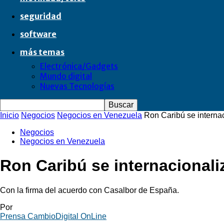
seguridad
software
más temas
Electrónica/Gadgets
Mundo digital
Nuevas Tecnologías
Inicio
Negocios
Negocios en Venezuela
Ron Caribú se interna
Negocios
Negocios en Venezuela
Ron Caribú se internacionali
Con la firma del acuerdo con Casalbor de España.
Por
Prensa CambioDigital OnLine