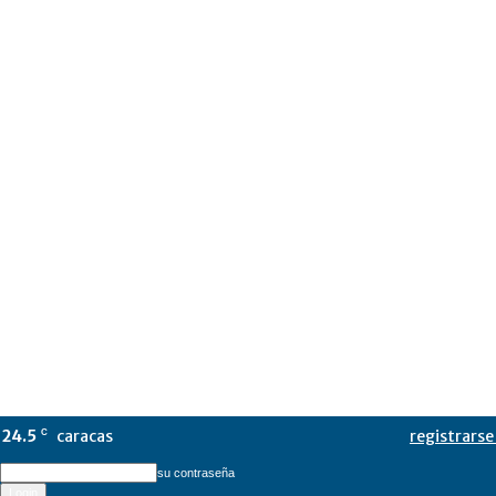
24.5
caracas
registrarse 
C
su contraseña