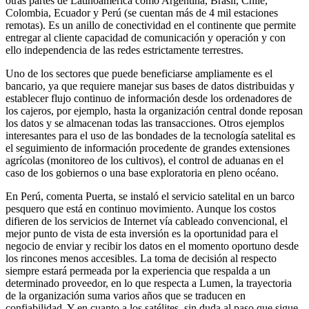
otras partes de Latinoamérica como Argentina, Brasil, Chile,
Colombia, Ecuador y Perú (se cuentan más de 4 mil estaciones
remotas). Es un anillo de conectividad en el continente que permite
entregar al cliente capacidad de comunicación y operación y con
ello independencia de las redes estrictamente terrestres.
Uno de los sectores que puede beneficiarse ampliamente es el
bancario, ya que requiere manejar sus bases de datos distribuidas y
establecer flujo continuo de información desde los ordenadores de
los cajeros, por ejemplo, hasta la organización central donde reposan
los datos y se almacenan todas las transacciones. Otros ejemplos
interesantes para el uso de las bondades de la tecnología satelital es
el seguimiento de información procedente de grandes extensiones
agrícolas (monitoreo de los cultivos), el control de aduanas en el
caso de los gobiernos o una base exploratoria en pleno océano.
En Perú, comenta Puerta, se instaló el servicio satelital en un barco
pesquero que está en continuo movimiento. Aunque los costos
difieren de los servicios de Internet vía cableado convencional, el
mejor punto de vista de esta inversión es la oportunidad para el
negocio de enviar y recibir los datos en el momento oportuno desde
los rincones menos accesibles. La toma de decisión al respecto
siempre estará permeada por la experiencia que respalda a un
determinado proveedor, en lo que respecta a Lumen, la trayectoria
de la organización suma varios años que se traducen en
confiabilidad. Y en cuanto a los satélites, sin duda al paso que sigue