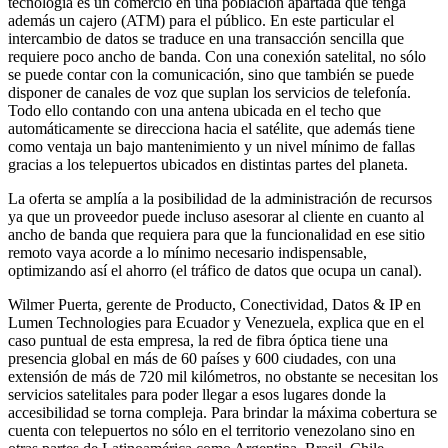
tecnología es un comercio en una población apartada que tenga
además un cajero (ATM) para el público. En este particular el
intercambio de datos se traduce en una transacción sencilla que
requiere poco ancho de banda. Con una conexión satelital, no sólo
se puede contar con la comunicación, sino que también se puede
disponer de canales de voz que suplan los servicios de telefonía.
Todo ello contando con una antena ubicada en el techo que
automáticamente se direcciona hacia el satélite, que además tiene
como ventaja un bajo mantenimiento y un nivel mínimo de fallas
gracias a los telepuertos ubicados en distintas partes del planeta.
La oferta se amplía a la posibilidad de la administración de recursos
ya que un proveedor puede incluso asesorar al cliente en cuanto al
ancho de banda que requiera para que la funcionalidad en ese sitio
remoto vaya acorde a lo mínimo necesario indispensable,
optimizando así el ahorro (el tráfico de datos que ocupa un canal).
Wilmer Puerta, gerente de Producto, Conectividad, Datos & IP en
Lumen Technologies para Ecuador y Venezuela, explica que en el
caso puntual de esta empresa, la red de fibra óptica tiene una
presencia global en más de 60 países y 600 ciudades, con una
extensión de más de 720 mil kilómetros, no obstante se necesitan los
servicios satelitales para poder llegar a esos lugares donde la
accesibilidad se torna compleja. Para brindar la máxima cobertura se
cuenta con telepuertos no sólo en el territorio venezolano sino en