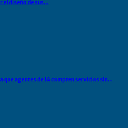
r el diseño de sus…
ra que agentes de IA compren servicios sin…