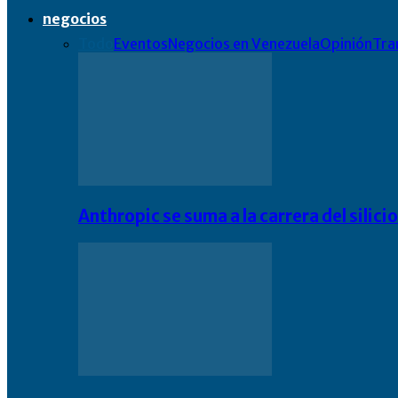
negocios
Todo
Eventos
Negocios en Venezuela
Opinión
Tra
Anthropic se suma a la carrera del silic