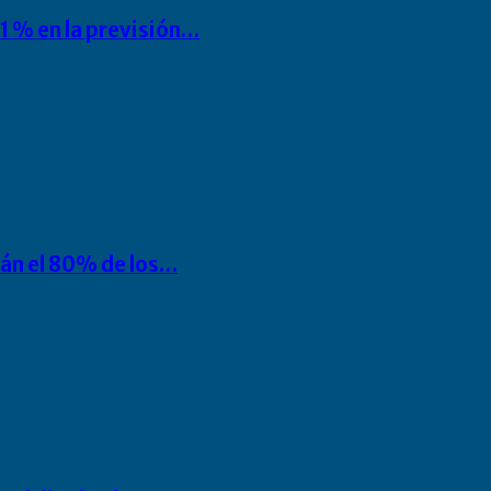
1 % en la previsión…
rán el 80% de los…