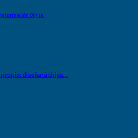
nsformación Digital
io propio: diseñará chips…