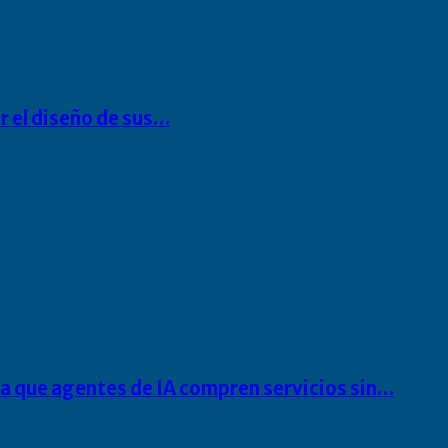
r el diseño de sus…
ra que agentes de IA compren servicios sin…