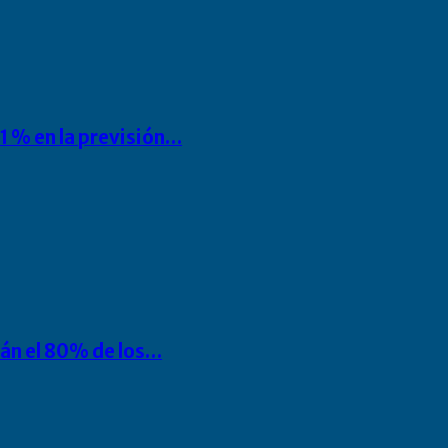
1 % en la previsión…
rán el 80% de los…