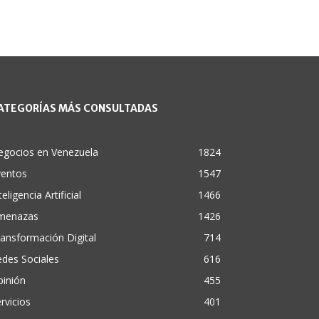
ATEGORÍAS MÁS CONSULTADAS
egocios en Venezuela
1824
ventos
1547
teligencia Artificial
1466
menazas
1426
ansformación Digital
714
des Sociales
616
pinión
455
rvicios
401