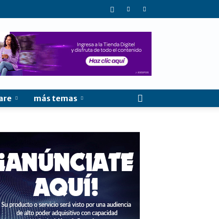
are
más temas