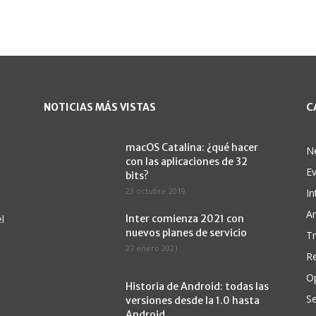
NOTICIAS MÁS VISTAS
C
macOS Catalina: ¿qué hacer
N
con las aplicaciones de 32
E
bits?
23 octubre 2019
In
A
l
Inter comienza 2021 con
nuevos planes de servicio
Tr
27 enero 2021
Re
O
Historia de Android: todas las
Se
versiones desde la 1.0 hasta
Android...