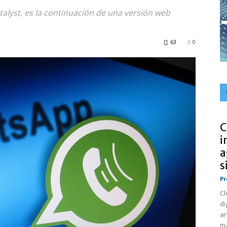
talyst, es la continuación de una versión web
63
0
C
i
a
s
Pr
Cl
di
ar
ma