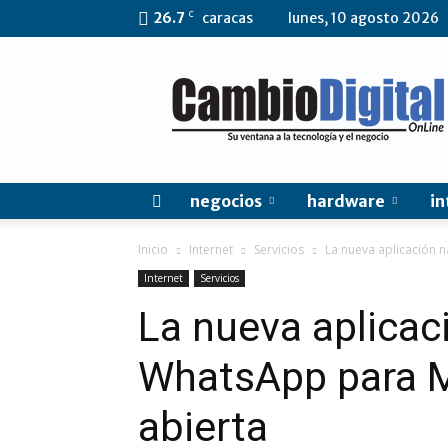
C
26.7
caracas
lunes, 10 agosto 2026
CambioDigital
OnLine
negocios
hardware
in
Inicio
Internet
Servicios
La nueva aplicación n
Internet
Servicios
La nueva aplicac
WhatsApp para M
abierta