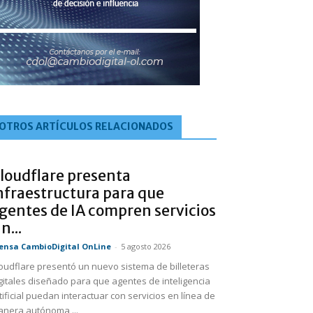
OTROS ARTÍCULOS RELACIONADOS
loudflare presenta
nfraestructura para que
gentes de IA compren servicios
in...
ensa CambioDigital OnLine
-
5 agosto 2026
oudflare presentó un nuevo sistema de billeteras
gitales diseñado para que agentes de inteligencia
tificial puedan interactuar con servicios en línea de
nera autónoma,...