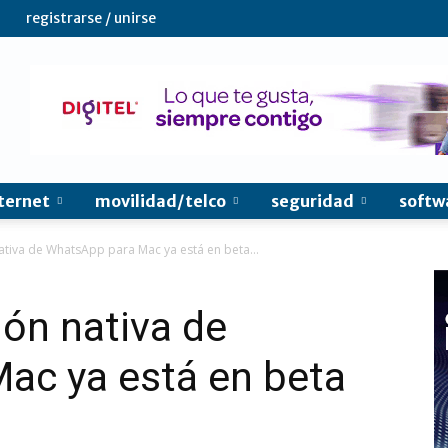
registrarse / unirse
ternet
movilidad/telco
seguridad
softw
ativa de WhatsApp para Mac ya está en beta...
ión nativa de
ac ya está en beta