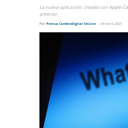
La nueva aplicación, creada con Apple Ca
anterior.
Por
Prensa CambioDigital OnLine
-
24 enero 2023