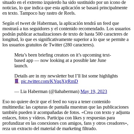
situado en el extremo izquierdo ha sido sustituido por un icono de
noticias, lo que indica que esta aplicación se basará principalmente
en texto. Tampoco hay rastro de Reels.
Según el tweet de Haberman, la aplicación tendrá un feed que
mostrará a tus seguidores y el contenido recomendado. Los usuarios
podrán publicar actualizaciones de texto de hasta 500 caracteres de
longitud, lo que es significativamente superior a lo que se permite a
los usuarios gratuitos de Twitter (280 caracteres).
Meta’s been briefing creators on it’s upcoming text-
based app — now looking at a possible late June
launch.
Details are in my newsletter but I’ll list some highlights
pic.twitter.com/KYqqXjrRmD
— Lia Haberman (@liahaberman)
May 19, 2023
Eso no quiere decir que el feed no vaya a tener contenido
multimedia: las capturas de pantalla muestran que las publicaciones
también pueden ir acompañadas de fotos. «Crea con texto y adjunta
enlaces, fotos y vídeos. Participa con likes y respuestas para
profundizar en las conexiones con amigos, fans y otros creadores»,
reza un extracto del material de marketing filtrado.